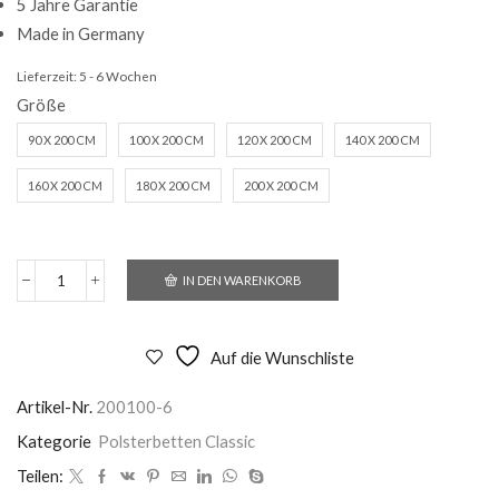
5 Jahre Garantie
Made in Germany
Lieferzeit:
5 - 6 Wochen
Größe
90 X 200 CM
100 X 200 CM
120 X 200 CM
140 X 200 CM
160 X 200 CM
180 X 200 CM
200 X 200 CM
IN DEN WARENKORB
Polsterbett
Sevilla
Menge
Auf die Wunschliste
Artikel-Nr.
200100-6
Kategorie
Polsterbetten Classic
Teilen: