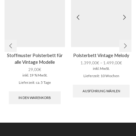
Stoffmuster Polsterbett für
Polsterbett Vintage Melody
alle Vintage Modelle
1.399,00
€
–
1.499,00
€
inkl. MwSt.
29,00
€
inkl. 19 % MwSt.
Lieferzeit:
10 Wochen
Lieferzeit:
ca. 5 Tage
Die
Pro
AUSFÜHRUNG WÄHLEN
wei
IN DEN WARENKORB
meh
Var
auf.
Die
Opt
kön
auf