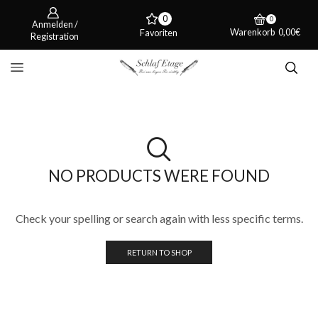
0
0
Anmelden /
Warenkorb
0,00
€
Favoriten
Registration
NO PRODUCTS WERE FOUND
Check your spelling or search again with less specific terms.
RETURN TO SHOP