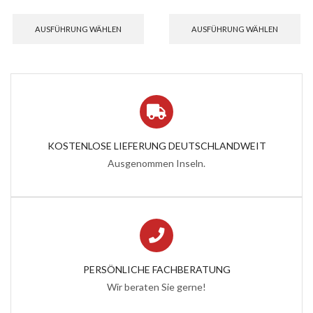
Dieses
Di
Produkt
Pr
AUSFÜHRUNG WÄHLEN
AUSFÜHRUNG WÄHLEN
weist
wei
mehrere
me
Varianten
Var
auf.
auf
Die
Di
Optionen
Op
können
kö
auf
auf
der
de
KOSTENLOSE LIEFERUNG DEUTSCHLANDWEIT
Produktseite
Pro
Ausgenommen Inseln.
gewählt
ge
werden
we
PERSÖNLICHE FACHBERATUNG
Wir beraten Sie gerne!