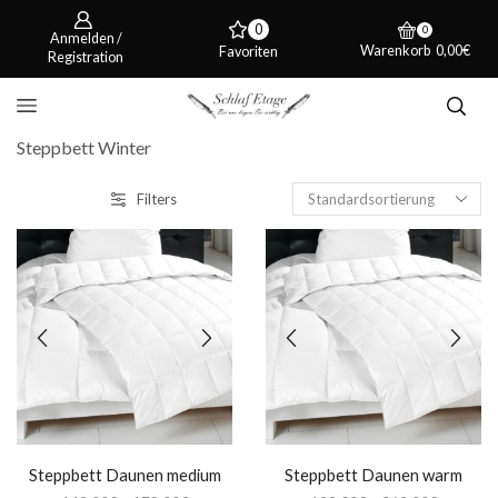
0
0
Anmelden /
Warenkorb
0,00
€
Favoriten
Registration
Steppbett Winter
Filters
Steppbett Daunen medium
Steppbett Daunen warm