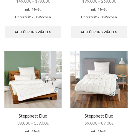
149,00
€
–
179,00
€
199,00
€
–
269,00
€
inkl. MwSt.
inkl. MwSt.
Lieferzeit:
2-3 Wochen
Lieferzeit:
2-3 Wochen
Dieses
Di
Produkt
Pr
AUSFÜHRUNG WÄHLEN
AUSFÜHRUNG WÄHLEN
weist
wei
mehrere
me
Varianten
Var
auf.
auf
Die
Di
Optionen
Op
können
kö
auf
auf
der
de
Produktseite
Pro
gewählt
ge
werden
we
Steppbett Duo
Steppbett Duo
89,00
€
–
159,00
€
59,00
€
–
89,00
€
inkl. MwSt.
inkl. MwSt.