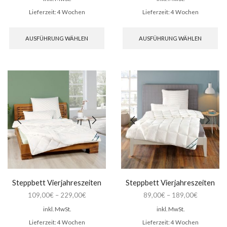
Lieferzeit:
4 Wochen
Lieferzeit:
4 Wochen
Dieses
Di
Produkt
Pr
AUSFÜHRUNG WÄHLEN
AUSFÜHRUNG WÄHLEN
weist
wei
mehrere
me
Varianten
Var
auf.
auf
Die
Di
Optionen
Op
können
kö
auf
auf
der
de
Produktseite
Pro
gewählt
ge
werden
we
Steppbett Vierjahreszeiten
Steppbett Vierjahreszeiten
109,00
€
–
229,00
€
89,00
€
–
189,00
€
inkl. MwSt.
inkl. MwSt.
Lieferzeit:
4 Wochen
Lieferzeit:
4 Wochen