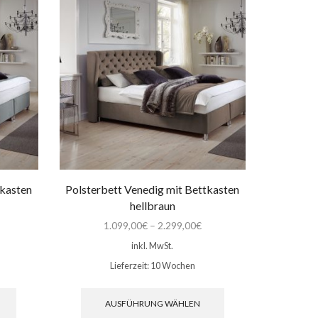
Die
Die
Optionen
Optionen
können
können
auf
auf
der
der
Produktseite
Produktseite
gewählt
gewählt
werden
werden
tkasten
Polsterbett Venedig mit Bettkasten
hellbraun
1.099,00
€
–
2.299,00
€
inkl. MwSt.
Lieferzeit:
10 Wochen
Dieses
Dieses
Produkt
Produkt
AUSFÜHRUNG WÄHLEN
weist
weist