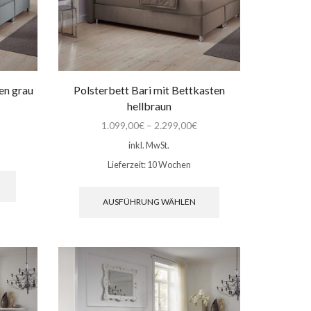
en grau
Polsterbett Bari mit Bettkasten
hellbraun
1.099,00
€
–
2.299,00
€
inkl. MwSt.
Lieferzeit:
10 Wochen
Dieses
Produkt
Dieses
weist
Produkt
AUSFÜHRUNG WÄHLEN
mehrere
weist
Varianten
mehrere
auf.
Varianten
Die
auf.
Optionen
Die
können
Optionen
auf
können