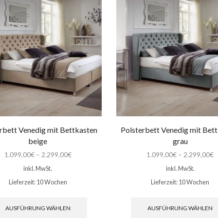
Die
Optionen
können
auf
der
Produktseite
gewählt
werden
rbett Venedig mit Bettkasten
Polsterbett Venedig mit Bet
beige
grau
1.099,00
€
–
2.299,00
€
1.099,00
€
–
2.299,00
€
inkl. MwSt.
inkl. MwSt.
Lieferzeit:
10 Wochen
Lieferzeit:
10 Wochen
Dieses
Produkt
AUSFÜHRUNG WÄHLEN
AUSFÜHRUNG WÄHLEN
weist