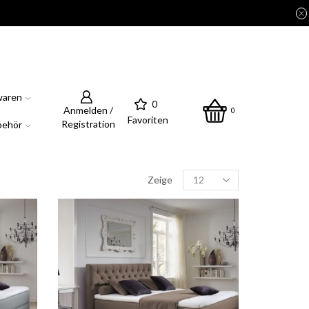
waren
0
Anmelden /
0
Favoriten
Registration
behör
Products
Zeige
per
page