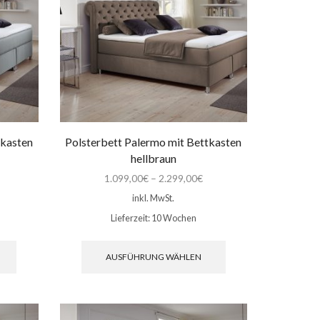
der
auf
Produktseite
der
gewählt
Produktseite
werden
gewählt
werden
tkasten
Polsterbett Palermo mit Bettkasten
hellbraun
1.099,00
€
–
2.299,00
€
inkl. MwSt.
Lieferzeit:
10 Wochen
Dieses
Dieses
Produkt
Produkt
AUSFÜHRUNG WÄHLEN
weist
weist
mehrere
mehrere
Varianten
Varianten
auf.
auf.