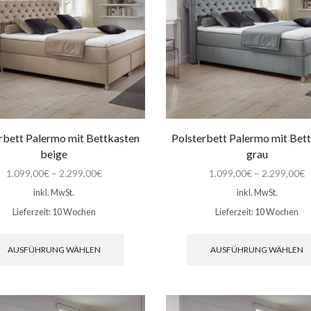
der
Produktseite
gewählt
werden
rbett Palermo mit Bettkasten
Polsterbett Palermo mit Bet
beige
grau
1.099,00
€
–
2.299,00
€
1.099,00
€
–
2.299,00
€
inkl. MwSt.
inkl. MwSt.
Lieferzeit:
10 Wochen
Lieferzeit:
10 Wochen
Dieses
Produkt
AUSFÜHRUNG WÄHLEN
AUSFÜHRUNG WÄHLEN
weist
mehrere
Varianten
auf.