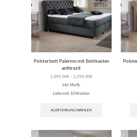
auf
der
Produktseite
gewählt
werden
Polsterbett Palermo mit Bettkasten
Polste
anthrazit
1.099,00
€
–
2.299,00
€
inkl. MwSt.
Lieferzeit:
10 Wochen
Dieses
Produkt
AUSFÜHRUNG WÄHLEN
weist
mehrere
Varianten
auf.