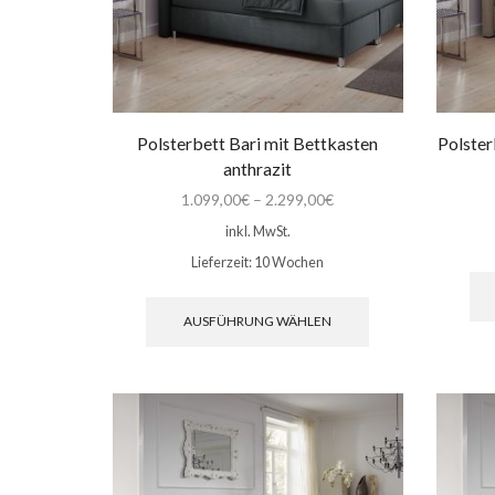
Polsterbett Bari mit Bettkasten
Polster
anthrazit
1.099,00
€
–
2.299,00
€
inkl. MwSt.
Lieferzeit:
10 Wochen
Dieses
Produkt
AUSFÜHRUNG WÄHLEN
weist
mehrere
Varianten
auf.
Die
Optionen
können