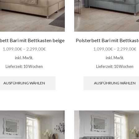
bett Bari mit Bettkasten beige
Polsterbett Bari mit Bettkast
1.099,00
€
–
2.299,00
€
1.099,00
€
–
2.299,00
€
inkl. MwSt.
inkl. MwSt.
Lieferzeit:
10 Wochen
Lieferzeit:
10 Wochen
Dieses
Produkt
AUSFÜHRUNG WÄHLEN
AUSFÜHRUNG WÄHLEN
weist
mehrere
Varianten
auf.
Die
Optionen
können
auf