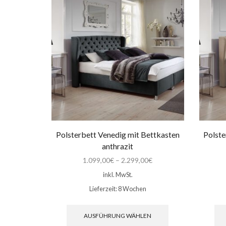
Die
Optionen
können
auf
der
Produktseite
gewählt
werden
Polsterbett Venedig mit Bettkasten
Polste
anthrazit
1.099,00
€
–
2.299,00
€
inkl. MwSt.
Lieferzeit:
8 Wochen
Dieses
Produkt
AUSFÜHRUNG WÄHLEN
weist