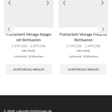
Polsterbett Vintage Adagio
Polsterbett Vintage Frida mit
mit Bettkasten
Bettkasten
1.999,00
€
–
2.999,00
€
1.599,00
€
–
2.499,00
€
inkl. MwSt.
inkl. MwSt.
Lieferzeit:
10 Wochen
Lieferzeit:
10 Wochen
Dieses
Die
Produkt
Pro
AUSFÜHRUNG WÄHLEN
AUSFÜHRUNG WÄHLEN
weist
wei
mehrere
meh
Varianten
Var
auf.
auf.
Die
Die
Optionen
Opt
können
kön
auf
auf
der
der
E-Mail:
sales@schlafetage.de