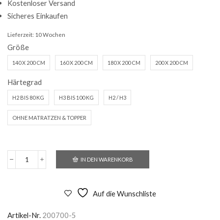
Kostenloser Versand
Sicheres Einkaufen
Lieferzeit:
10 Wochen
Größe
140 X 200 CM
160 X 200 CM
180 X 200 CM
200 X 200 CM
Härtegrad
H2 BIS 80 KG
H3 BIS 100 KG
H2 / H3
OHNE MATRATZEN & TOPPER
IN DEN WARENKORB
Polsterbett
Bari
mit
Bettkasten
Auf die Wunschliste
hellbraun
Menge
Artikel-Nr.
200700-5