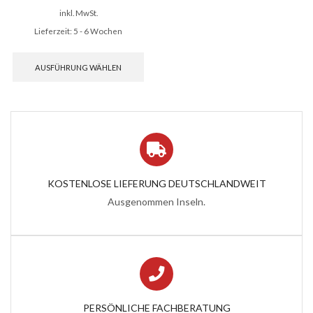
inkl. MwSt.
Lieferzeit:
5 - 6 Wochen
Dieses
Produkt
AUSFÜHRUNG WÄHLEN
weist
mehrere
Varianten
auf.
Die
Optionen
können
auf
der
KOSTENLOSE LIEFERUNG DEUTSCHLANDWEIT
Produktseite
Ausgenommen Inseln.
gewählt
werden
PERSÖNLICHE FACHBERATUNG