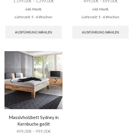
1.199,00
€
–
1.299,00
€
499,00
€
–
699,00
€
inkl. MwSt.
inkl. MwSt.
Lieferzeit:
5 - 6 Wochen
Lieferzeit:
5 - 6 Wochen
Dieses
Di
Produkt
Pr
AUSFÜHRUNG WÄHLEN
AUSFÜHRUNG WÄHLEN
weist
wei
mehrere
me
Varianten
Var
auf.
auf
Die
Di
Optionen
Op
können
kö
auf
auf
der
de
Produktseite
Pro
gewählt
ge
werden
we
Massivholzbett Sydney in
Kernbuche geölt
499,00
€
–
999,00
€