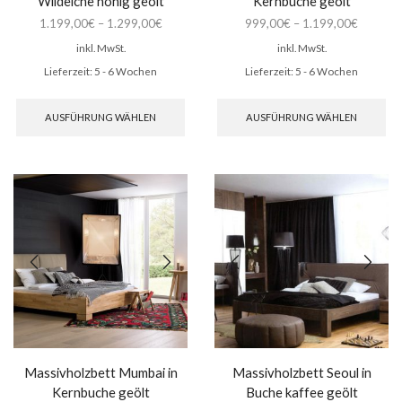
Wildeiche honig geölt
Kernbuche geölt
1.199,00
€
–
1.299,00
€
999,00
€
–
1.199,00
€
inkl. MwSt.
inkl. MwSt.
Lieferzeit:
5 - 6 Wochen
Lieferzeit:
5 - 6 Wochen
Dieses
Di
Produkt
Pr
AUSFÜHRUNG WÄHLEN
AUSFÜHRUNG WÄHLEN
weist
wei
mehrere
me
Varianten
Var
auf.
auf
Die
Di
Optionen
Op
können
kö
auf
auf
der
de
Produktseite
Pro
gewählt
ge
werden
we
Massivholzbett Mumbai in
Massivholzbett Seoul in
Kernbuche geölt
Buche kaffee geölt