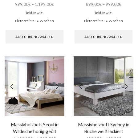
999,00
€
–
1.199,00
€
899,00
€
–
999,00
€
inkl. MwSt.
inkl. MwSt.
Lieferzeit:
5 - 6 Wochen
Lieferzeit:
5 - 6 Wochen
Dieses
Di
Produkt
Pr
AUSFÜHRUNG WÄHLEN
AUSFÜHRUNG WÄHLEN
weist
wei
mehrere
me
Varianten
Var
auf.
auf
Die
Di
Optionen
Op
können
kö
auf
auf
der
de
Produktseite
Pro
gewählt
ge
werden
we
Massivholzbett Seoul in
Massivholzbett Sydney in
Wildeiche honig geölt
Buche weiß lackiert