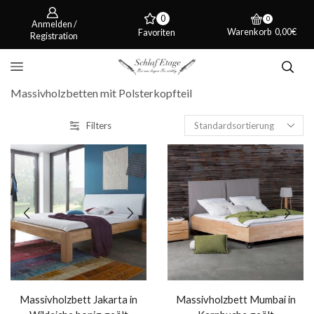
0
0
Anmelden /
Warenkorb
0,00
€
Favoriten
Registration
Massivholzbetten mit Polsterkopfteil
Filters
Massivholzbett Jakarta in
Massivholzbett Mumbai in