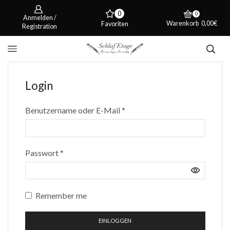
0
0
Anmelden /
Warenkorb
0,00
€
Favoriten
Registration
Login
Required
Benutzername oder E-Mail
*
Required
Passwort
*
Remember me
EINLOGGEN