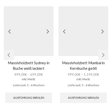
Massivholzbett Sydney in
Massivholzbett Mumbai in
Buche weiß lackiert
Kernbuche geölt
499,00
€
–
699,00
€
999,00
€
–
1.199,00
€
inkl. MwSt.
inkl. MwSt.
Lieferzeit:
5 - 6 Wochen
Lieferzeit:
5 - 6 Wochen
Dieses
Die
Produkt
Pro
AUSFÜHRUNG WÄHLEN
AUSFÜHRUNG WÄHLEN
weist
wei
mehrere
meh
Varianten
Var