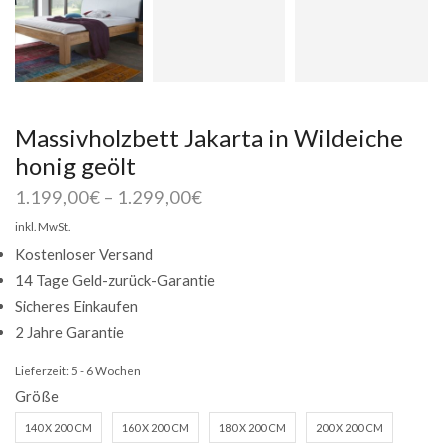
Massivholzbett Jakarta in Wildeiche
honig geölt
1.199,00
€
–
1.299,00
€
inkl. MwSt.
Kostenloser Versand
14 Tage Geld-zurück-Garantie
Sicheres Einkaufen
2 Jahre Garantie
Lieferzeit:
5 - 6 Wochen
Größe
140 X 200 CM
160 X 200 CM
180 X 200 CM
200 X 200 CM