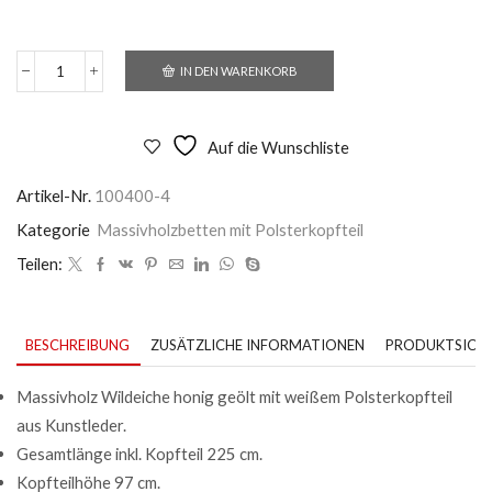
IN DEN WARENKORB
Massivholzbett
Jakarta
in
Wildeiche
Auf die Wunschliste
honig
geölt
Artikel-Nr.
100400-4
Menge
Kategorie
Massivholzbetten mit Polsterkopfteil
Teilen:
BESCHREIBUNG
ZUSÄTZLICHE INFORMATIONEN
PRODUKTSICHE
Massivholz Wildeiche honig geölt mit weißem Polsterkopfteil
aus Kunstleder.
Gesamtlänge inkl. Kopfteil 225 cm.
Kopfteilhöhe 97 cm.