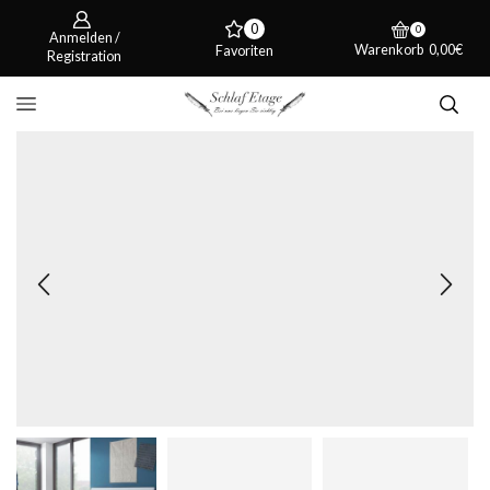
0
0
Anmelden /
Warenkorb
0,00
€
Favoriten
Registration