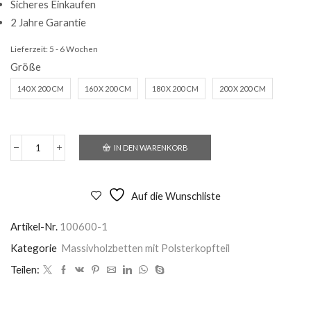
Sicheres Einkaufen
2 Jahre Garantie
Lieferzeit:
5 - 6 Wochen
Größe
140 X 200 CM
160 X 200 CM
180 X 200 CM
200 X 200 CM
IN DEN WARENKORB
Massivholzbett
Seoul
in
Buche
Auf die Wunschliste
kaffee
geölt
Artikel-Nr.
100600-1
Menge
Kategorie
Massivholzbetten mit Polsterkopfteil
Teilen: