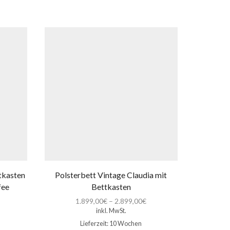
ttkasten
Polsterbett Vintage Claudia mit
Polste
fee
Bettkasten
1.899,00
€
–
2.899,00
€
1
inkl. MwSt.
Lieferzeit:
10 Wochen