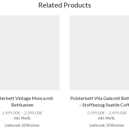
Related Products
terbett Vintage Monca mit
Polsterbett Vita Gala mit Be
Bettkasten
– Stoffbezug Seattle Cof
1.499,00
€
–
2.399,00
€
1.599,00
€
–
2.499,00
€
inkl. MwSt.
inkl. MwSt.
Lieferzeit:
10 Wochen
Lieferzeit:
10 Wochen