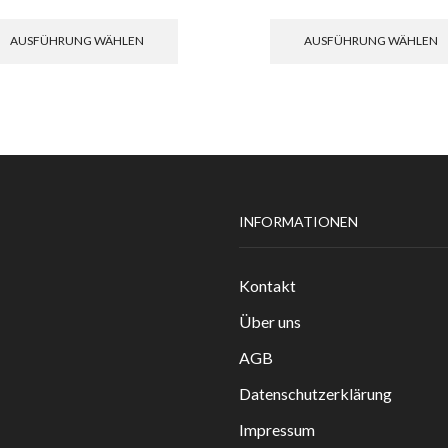
Dieses
Produkt
AUSFÜHRUNG WÄHLEN
AUSFÜHRUNG WÄHLEN
weist
mehrere
Varianten
auf.
Die
Optionen
können
auf
INFORMATIONEN
der
Produktseite
gewählt
Kontakt
werden
Über uns
AGB
Datenschutzerklärung
Impressum