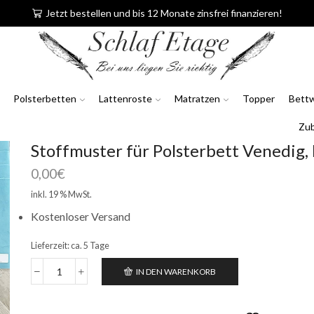
Jetzt bestellen und bis 12 Monate zinsfrei finanzieren!
Polsterbetten
Lattenroste
Matratzen
Topper
Bett
Zu
Stoffmuster für Polsterbett Venedig,
0,00
€
inkl. 19 % MwSt.
Kostenloser Versand
Lieferzeit:
ca. 5 Tage
IN DEN WARENKORB
Stoffmuster
für
Polsterbett