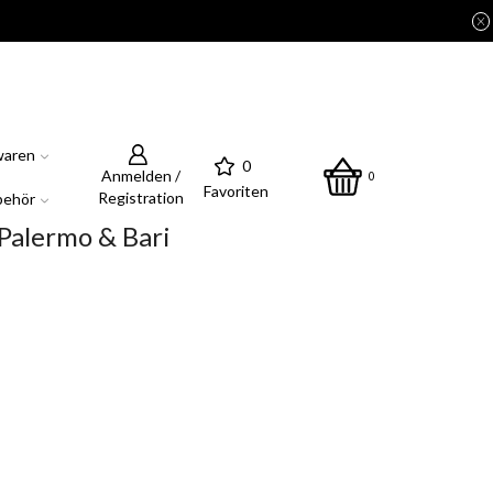
waren
0
Anmelden /
0
Favoriten
Registration
behör
 Palermo & Bari