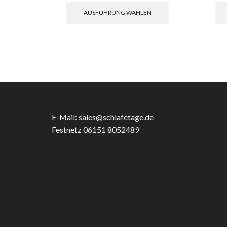
Produkt
AUSFÜHRUNG WÄHLEN
weist
mehrere
Varianten
auf.
Die
Optionen
können
auf
der
Produktseite
E-Mail:
sales@schlafetage.de
gewählt
Festnetz 06151 8052489
werden