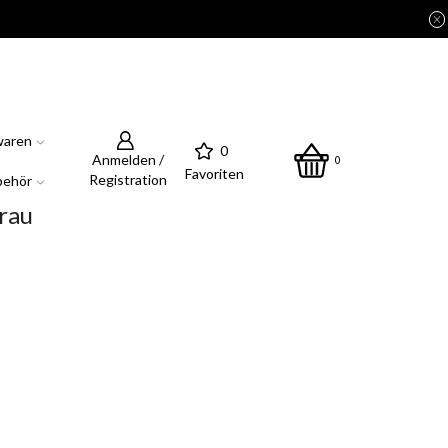
waren
0
Anmelden /
0
Favoriten
Registration
behör
rau