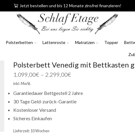
Jetzt bestellen und bis 12 Monate zinsfrei finanzieren!
Polsterbetten
Lattenroste
Matratzen
Topper
Bett
Zu
Polsterbett Venedig mit Bettkasten g
1.099,00
€
–
2.299,00
€
inkl. MwSt.
Garantiedauer Bettgestell 2 Jahre
30 Tage Geld-zurück-Garantie
Kostenloser Versand
Sicheres Einkaufen
Lieferzeit:
10 Wochen