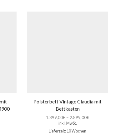
 mit
Polsterbett Vintage Claudia mit
Stoffmust
Hi900
Bettkasten
1.899,00
€
–
2.899,00
€
inkl. MwSt.
Lieferzeit:
10 Wochen
Dieses