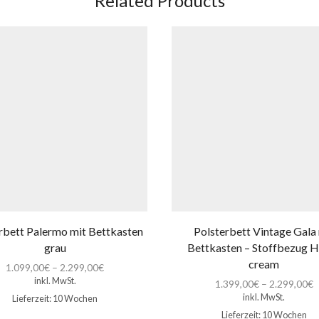
Related Products
rbett Palermo mit Bettkasten
Polsterbett Vintage Gala
grau
Bettkasten – Stoffbezug 
cream
1.099,00
€
–
2.299,00
€
inkl. MwSt.
1.399,00
€
–
2.299,00
€
inkl. MwSt.
Lieferzeit:
10 Wochen
Lieferzeit:
10 Wochen
Dieses