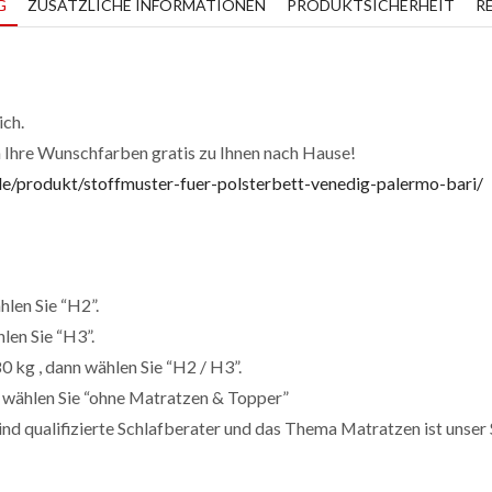
G
ZUSÄTZLICHE INFORMATIONEN
PRODUKTSICHERHEIT
R
ich.
n Ihre Wunschfarben gratis zu Ihnen nach Hause!
de/produkt/stoffmuster-fuer-polsterbett-venedig-palermo-bari/
len Sie “H2”.
len Sie “H3”.
0 kg , dann wählen Sie “H2 / H3”.
 wählen Sie “ohne Matratzen & Topper”
ind qualifizierte Schlafberater und das Thema Matratzen ist unser