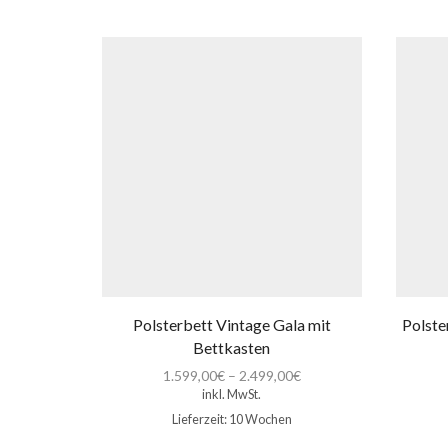
Polsterbett Vintage Gala mit
Polste
Bettkasten
1.599,00
€
–
2.499,00
€
inkl. MwSt.
Lieferzeit:
10 Wochen
Dieses