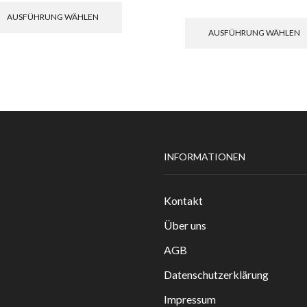
Produkt
AUSFÜHRUNG WÄHLEN
weist
AUSFÜHRUNG WÄHLEN
mehrere
Varianten
auf.
Die
Optionen
können
auf
der
Produktseite
INFORMATIONEN
gewählt
werden
Kontakt
Über uns
AGB
Datenschutzerklärung
Impressum