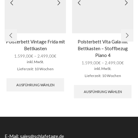
Polsterbett Vintage Frida mit
Polsterbett Vita Gala mit
Bettkasten
Bettkasten – Stoffbezug
Piano 4
1.599,00
€
–
2.499,00
€
inkl. MwSt.
1.599,00
€
–
2.499,00
€
inkl. MwSt.
Lieferzeit:
10 Wochen
Lieferzeit:
10 Wochen
Dieses
Produkt
Die
AUSFÜHRUNG WÄHLEN
weist
Pro
AUSFÜHRUNG WÄHLEN
mehrere
wei
Varianten
meh
auf.
Var
Die
auf.
Optionen
Die
können
Opt
auf
kön
der
auf
E-Mail:
sales@schlafetage.de