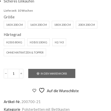
Sicheres Einkaufen
Lieferzeit:
10 Wochen
Größe
140 X 200 CM
160 X 200 CM
180 X 200 CM
200 X 200 CM
Härtegrad
H2 BIS 80 KG
H3 BIS 100 KG
H2 / H3
OHNE MATRATZEN & TOPPER
IN DEN WARENKORB
Polsterbett
X-
Rosario
mit
Auf die Wunschliste
Bettkasten
Menge
Artikel-Nr.
200700-21
Kategorie
Polsterbetten mit Bettkasten