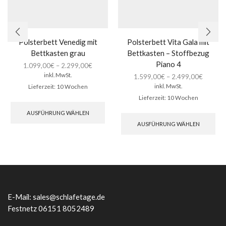
Polsterbett Venedig mit
Polsterbett Vita Gala mit
Bettkasten grau
Bettkasten – Stoffbezug
Piano 4
1.099,00
€
–
2.299,00
€
inkl. MwSt.
1.599,00
€
–
2.499,00
€
inkl. MwSt.
Lieferzeit:
10 Wochen
Lieferzeit:
10 Wochen
Dieses
Produkt
Die
AUSFÜHRUNG WÄHLEN
weist
Pro
AUSFÜHRUNG WÄHLEN
mehrere
wei
Varianten
meh
auf.
Var
Die
auf.
Optionen
Die
können
Opt
auf
kön
der
auf
E-Mail:
sales@schlafetage.de
Produktseite
der
Festnetz 06151 8052489
gewählt
Pro
werden
gew