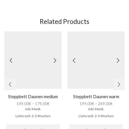
Related Products
Steppbett Daunen medium
Steppbett Daunen warm
149,00
€
–
179,00
€
199,00
€
–
269,00
€
inkl. MwSt.
inkl. MwSt.
Lieferzeit:
2-3 Wochen
Lieferzeit:
2-3 Wochen
Dieses
Die
Produkt
Pro