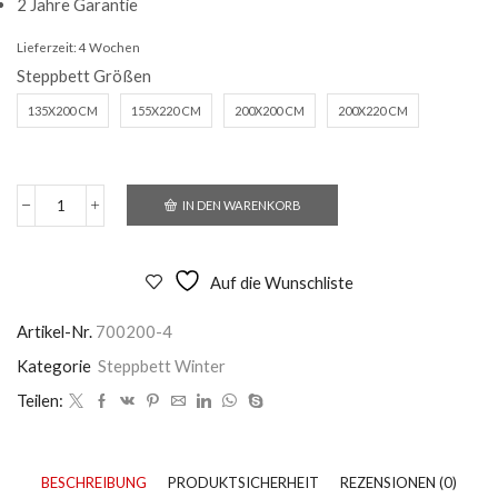
2 Jahre Garantie
Lieferzeit:
4 Wochen
Steppbett Größen
135X200 CM
155X220 CM
200X200 CM
200X220 CM
IN DEN WARENKORB
Steppbett
Vierjahreszeiten
Menge
Auf die Wunschliste
Artikel-Nr.
700200-4
Kategorie
Steppbett Winter
Teilen:
BESCHREIBUNG
PRODUKTSICHERHEIT
REZENSIONEN (0)