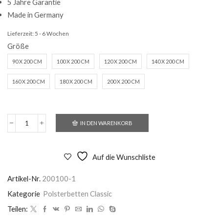
5 Jahre Garantie
Made in Germany
Lieferzeit:
5 - 6 Wochen
Größe
90 X 200 CM
100 X 200 CM
120 X 200 CM
140 X 200 CM
160 X 200 CM
180 X 200 CM
200 X 200 CM
IN DEN WARENKORB
Polsterbett
Sevilla
Menge
Auf die Wunschliste
Artikel-Nr.
200100-1
Kategorie
Polsterbetten Classic
Teilen: