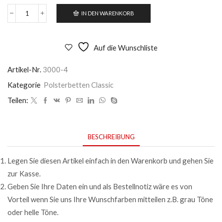
IN DEN WARENKORB
Stoffmuster
für
Polsterbett
Bilbao,
Auf die Wunschliste
Porto
&
Artikel-Nr.
3000-4
Sevilla
Menge
Kategorie
Polsterbetten Classic
Teilen:
BESCHREIBUNG
Legen Sie diesen Artikel einfach in den Warenkorb und gehen Sie
zur Kasse.
Geben Sie Ihre Daten ein und als Bestellnotiz wäre es von
Vorteil wenn Sie uns Ihre Wunschfarben mitteilen z.B. grau Töne
oder helle Töne.