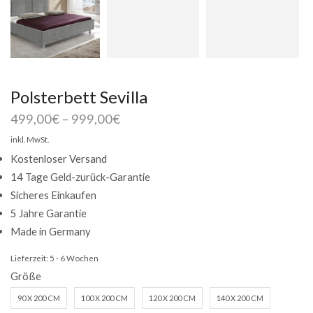
Polsterbett Sevilla
499,00
€
–
999,00
€
inkl. MwSt.
Kostenloser Versand
14 Tage Geld-zurück-Garantie
Sicheres Einkaufen
5 Jahre Garantie
Made in Germany
Lieferzeit:
5 - 6 Wochen
Größe
90 X 200 CM
100 X 200 CM
120 X 200 CM
140 X 200 CM