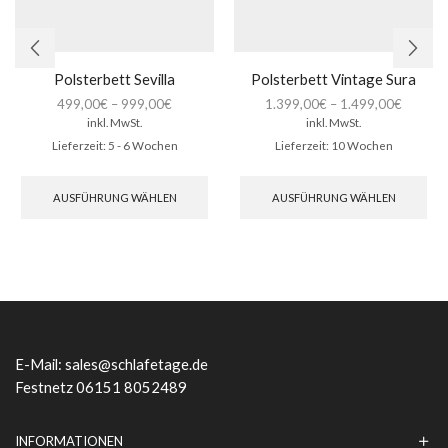
Polsterbett Sevilla
Polsterbett Vintage Sura
499,00
€
–
999,00
€
1.399,00
€
–
1.499,00
€
inkl. MwSt.
inkl. MwSt.
Lieferzeit:
5 - 6 Wochen
Lieferzeit:
10 Wochen
Dieses
Die
Produkt
Pro
AUSFÜHRUNG WÄHLEN
AUSFÜHRUNG WÄHLEN
weist
wei
mehrere
meh
Varianten
Var
auf.
auf.
Die
Die
Optionen
Opt
können
kön
auf
auf
der
der
E-Mail:
sales@schlafetage.de
Produktseite
Pro
Festnetz 06151 8052489
gewählt
gew
werden
we
INFORMATIONEN