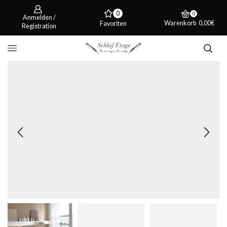
0
0
Anmelden /
Warenkorb
0,00
€
Favoriten
Registration