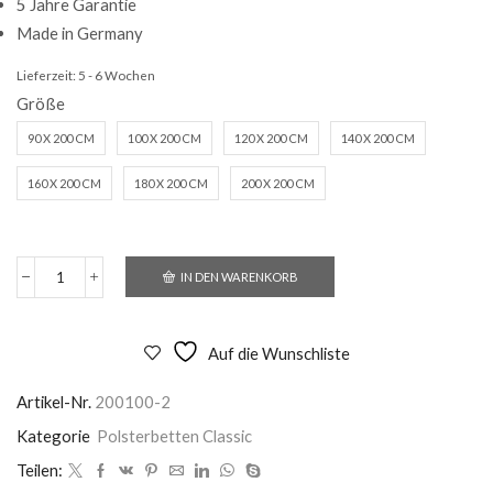
5 Jahre Garantie
Made in Germany
Lieferzeit:
5 - 6 Wochen
Größe
90 X 200 CM
100 X 200 CM
120 X 200 CM
140 X 200 CM
160 X 200 CM
180 X 200 CM
200 X 200 CM
IN DEN WARENKORB
Polsterbett
Sevilla
Menge
Auf die Wunschliste
Artikel-Nr.
200100-2
Kategorie
Polsterbetten Classic
Teilen: