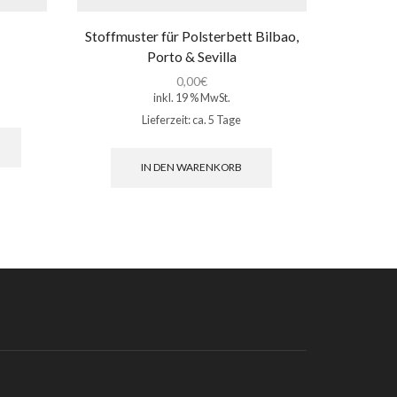
Stoffmuster für Polsterbett Bilbao,
Pols
Porto & Sevilla
1
0,00
€
inkl. 19 % MwSt.
Lieferzeit:
ca. 5 Tage
Dieses
Produkt
weist
IN DEN WARENKORB
mehrere
Varianten
auf.
Die
Optionen
können
auf
der
Produktseite
gewählt
werden