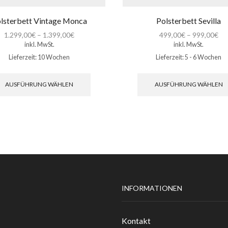
lsterbett Vintage Monca
Polsterbett Sevilla
1.299,00
€
–
1.399,00
€
499,00
€
–
999,00
€
inkl. MwSt.
inkl. MwSt.
Lieferzeit:
10 Wochen
Lieferzeit:
5 - 6 Wochen
Dieses
Produkt
AUSFÜHRUNG WÄHLEN
AUSFÜHRUNG WÄHLEN
weist
mehrere
Varianten
auf.
Die
Optionen
können
auf
der
Produktseite
INFORMATIONEN
gewählt
werden
Kontakt