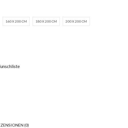
160 X 200 CM
180 X 200 CM
200 X 200 CM
unschliste
EZENSIONEN (0)