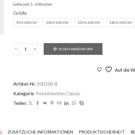
Lieferzeit:
5 - 6 Wochen
Größe
90 X 200 CM
100 X 200 CM
120 X 200 CM
140 X 200 CM
IN DEN WARENKORB
Polsterbett
Sevilla
Menge
Auf die W
Artikel-Nr.
200100-8
Kategorie
Polsterbetten Classic
Teilen:
G
ZUSÄTZLICHE INFORMATIONEN
PRODUKTSICHERHEIT
R