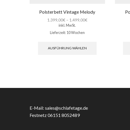
Polsterbett Vintage Melody
Po
1.399,00
€
–
1.499,00
€
inkl. MwSt.
Lieferzeit:
10 Wochen
Dieses
Produkt
AUSFÜHRUNG WÄHLEN
weist
mehrere
Varianten
auf.
Die
Optionen
können
auf
der
Produktseite
E-Mail:
sales@schlafetage.de
gewählt
Festnetz 06151 8052489
werden