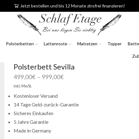
Jetzt bestellen und bis 12 Monate zinsfrei finanzieren!
Polsterbetten
Lattenroste
Matratzen
Topper
Bett
Zu
Polsterbett Sevilla
499,00
€
–
999,00
€
inkl. MwSt.
Kostenloser Versand
14 Tage Geld-zurück-Garantie
Sicheres Einkaufen
5 Jahre Garantie
Made in Germany