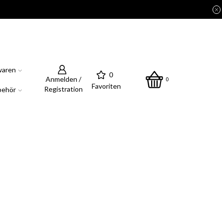
waren
0
Anmelden /
0
Favoriten
Registration
behör