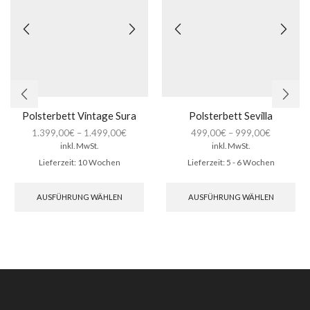
Polsterbett Vintage Sura
Polsterbett Sevilla
1.399,00
€
–
1.499,00
€
499,00
€
–
999,00
€
inkl. MwSt.
inkl. MwSt.
Lieferzeit:
10 Wochen
Lieferzeit:
5 - 6 Wochen
Dieses
Die
Produkt
Pro
AUSFÜHRUNG WÄHLEN
AUSFÜHRUNG WÄHLEN
weist
wei
mehrere
meh
Varianten
Var
auf.
auf.
Die
Die
Optionen
Opt
können
kön
auf
auf
der
der