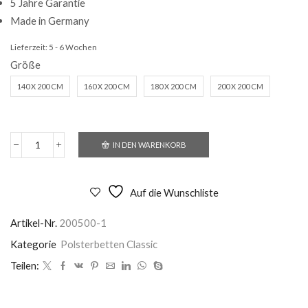
5 Jahre Garantie
Made in Germany
Lieferzeit:
5 - 6 Wochen
Größe
140 X 200 CM
160 X 200 CM
180 X 200 CM
200 X 200 CM
IN DEN WARENKORB
Polsterbett
Roma
Menge
Auf die Wunschliste
Artikel-Nr.
200500-1
Kategorie
Polsterbetten Classic
Teilen: