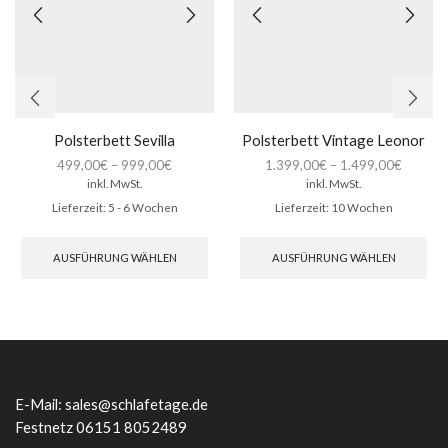
Polsterbett Sevilla
Polsterbett Vintage Leonor
499,00
€
–
999,00
€
1.399,00
€
–
1.499,00
€
inkl. MwSt.
inkl. MwSt.
Lieferzeit:
5 - 6 Wochen
Lieferzeit:
10 Wochen
Dieses
Die
Produkt
Pro
AUSFÜHRUNG WÄHLEN
AUSFÜHRUNG WÄHLEN
weist
wei
mehrere
meh
Varianten
Var
auf.
auf.
Die
Die
Optionen
Opt
können
kön
auf
auf
E-Mail:
sales@schlafetage.de
der
der
Festnetz 06151 8052489
Produktseite
Pro