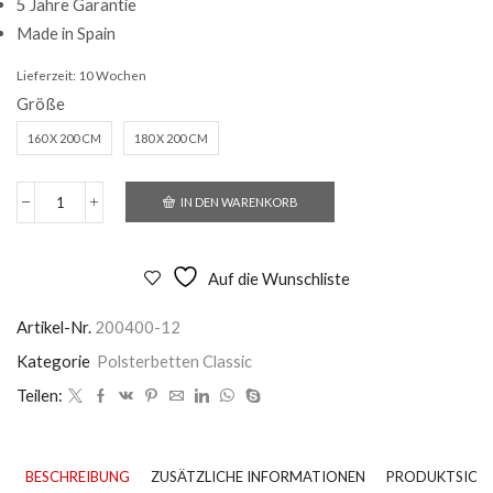
5 Jahre Garantie
Made in Spain
Lieferzeit:
10 Wochen
Größe
160 X 200 CM
180 X 200 CM
IN DEN WARENKORB
Polsterbett
Vintage
Claudia
Menge
Auf die Wunschliste
Artikel-Nr.
200400-12
Kategorie
Polsterbetten Classic
Teilen:
BESCHREIBUNG
ZUSÄTZLICHE INFORMATIONEN
PRODUKTSICHE