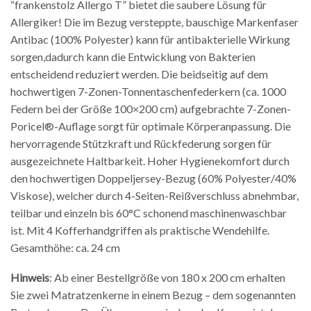
“frankenstolz Allergo T” bietet die saubere Lösung für
Allergiker! Die im Bezug versteppte, bauschige Markenfaser
Antibac (100% Polyester) kann für antibakterielle Wirkung
sorgen,dadurch kann die Entwicklung von Bakterien
entscheidend reduziert werden. Die beidseitig auf dem
hochwertigen 7-Zonen-Tonnentaschenfederkern (ca. 1000
Federn bei der Größe 100×200 cm) aufgebrachte 7-Zonen-
Poricel®-Auflage sorgt für optimale Körperanpassung. Die
hervorragende Stützkraft und Rückfederung sorgen für
ausgezeichnete Haltbarkeit. Hoher Hygienekomfort durch
den hochwertigen Doppeljersey-Bezug (60% Polyester/40%
Viskose), welcher durch 4-Seiten-Reißverschluss abnehmbar,
teilbar und einzeln bis 60°C schonend maschinenwaschbar
ist. Mit 4 Kofferhandgriffen als praktische Wendehilfe.
Gesamthöhe: ca. 24 cm
Hinweis
: Ab einer Bestellgröße von 180 x 200 cm erhalten
Sie zwei Matratzenkerne in einem Bezug – dem sogenannten