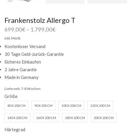
Frankenstolz Allergo T
699,00
€
–
1.799,00
€
inkl. MwSt.
Kostenloser Versand
30 Tage Geld-zurück-Garantie
Sicheres Einkaufen
2 Jahre Garantie
Made in Germany
Lieferzeit:
7-8 Wochen
Größe
80 X 200 CM
90 X 200 CM
100 X 200 CM
120 X 200 CM
140 X 200 CM
160 X 200 CM
180 X 200 CM
200 X 200 CM
Härtegrad