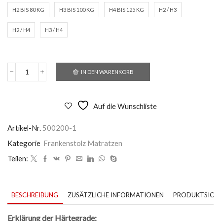
H2 BIS 80 KG
H3 BIS 100 KG
H4 BIS 125 KG
H2 / H3
H2 / H4
H3 / H4
IN DEN WARENKORB
Frankenstolz
Allergo
T
Menge
Auf die Wunschliste
Artikel-Nr.
500200-1
Kategorie
Frankenstolz Matratzen
Teilen:
BESCHREIBUNG
ZUSÄTZLICHE INFORMATIONEN
PRODUKTSICHE
Erklärung der Härtegrade: