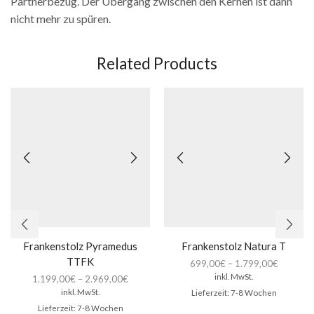
Partnerbezug. Der Übergang zwischen den Kernen ist dann
nicht mehr zu spüren.
Related Products
Frankenstolz Pyramedus
Frankenstolz Natura T
TTFK
699,00
€
–
1.799,00
€
inkl. MwSt.
1.199,00
€
–
2.969,00
€
inkl. MwSt.
Lieferzeit:
7-8 Wochen
Lieferzeit:
7-8 Wochen
Die