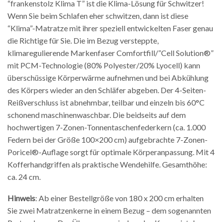
“frankenstolz Klima T” ist die Klima-Lösung für Schwitzer!
Wenn Sie beim Schlafen eher schwitzen, dann ist diese
“Klima”-Matratze mit ihrer speziell entwickelten Faser genau
die Richtige für Sie. Die im Bezug versteppte,
klimaregulierende Markenfaser Comfortfill/”Cell Solution®”
mit PCM-Technologie (80% Polyester/20% Lyocell) kann
überschüssige Körperwärme aufnehmen und bei Abkühlung
des Körpers wieder an den Schläfer abgeben. Der 4-Seiten-
Reißverschluss ist abnehmbar, teilbar und einzeln bis 60°C
schonend maschinenwaschbar. Die beidseits auf dem
hochwertigen 7-Zonen-Tonnentaschenfederkern (ca. 1.000
Federn bei der Größe 100×200 cm) aufgebrachte 7-Zonen-
Poricel®-Auflage sorgt für optimale Körperanpassung. Mit 4
Kofferhandgriffen als praktische Wendehilfe. Gesamthöhe:
ca. 24 cm.
Hinweis
: Ab einer Bestellgröße von 180 x 200 cm erhalten
Sie zwei Matratzenkerne in einem Bezug – dem sogenannten