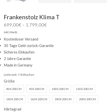
Frankenstolz Klima T
699,00
€
–
1.799,00
€
inkl. MwSt.
Kostenloser Versand
30 Tage Geld-zurück-Garantie
Sicheres Einkaufen
2 Jahre Garantie
Made in Germany
Lieferzeit:
7-8 Wochen
Größe
80 X 200 CM
90 X 200 CM
100 X 200 CM
120 X 200 CM
140 X 200 CM
160 X 200 CM
180 X 200 CM
200 X 200 CM
Härtegrad