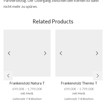
Partnerbezug. Der Übergang zwischen den Kernen ist dann
nicht mehr zu spüren.
Related Products
Frankenstolz Natura T
Frankenstolz Thermo T
699,00
€
–
1.799,00
€
699,00
€
–
1.799,00
€
inkl. MwSt.
inkl. MwSt.
Lieferzeit:
7-8 Wochen
Lieferzeit:
7-8 Wochen
Dieses
Die