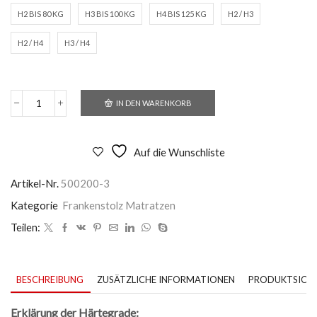
H2 BIS 80 KG
H3 BIS 100 KG
H4 BIS 125 KG
H2 / H3
H2 / H4
H3 / H4
IN DEN WARENKORB
Frankenstolz
Klima
T
Menge
Auf die Wunschliste
Artikel-Nr.
500200-3
Kategorie
Frankenstolz Matratzen
Teilen:
BESCHREIBUNG
ZUSÄTZLICHE INFORMATIONEN
PRODUKTSICHE
Erklärung der Härtegrade: