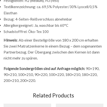
Festigkeiten: H2 (medium), H3 (fest)
Textilkennzeichnung: ca. 69,5% Polyester/30% Lyocell/0,5%
Elasthan
Bezug: 4-Seiten-Reißverschluss abnehmbar
Allergikergeeignet: Ja, waschbar bis 60°C
Schadstofffrei: Öko-Tex 100
Hinweis
: Ab einer Bestellgröße von 180 x 200 cm erhalten
Sie zwei Matratzenkerne in einem Bezug – dem sogenannten
Partnerbezug. Der Übergang zwischen den Kernen ist dann
nicht mehr zu spüren.
Folgende Sondergrößen sind auf Anfrage möglich:
90×190,
90×210, 100×210, 90×220, 100×220, 180×210, 180×220,
200×210, 200×220.
Related Products