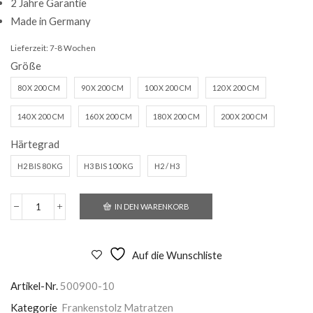
2 Jahre Garantie
Made in Germany
Lieferzeit:
7-8 Wochen
Größe
80 X 200 CM
90 X 200 CM
100 X 200 CM
120 X 200 CM
140 X 200 CM
160 X 200 CM
180 X 200 CM
200 X 200 CM
Härtegrad
H2 BIS 80 KG
H3 BIS 100 KG
H2 / H3
IN DEN WARENKORB
Frankenstolz
Pyramedus
KS
Menge
Auf die Wunschliste
Artikel-Nr.
500900-10
Kategorie
Frankenstolz Matratzen