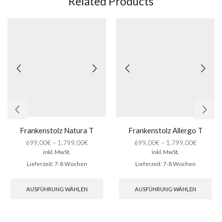
Related Products
Frankenstolz Natura T
Frankenstolz Allergo T
699,00
€
–
1.799,00
€
699,00
€
–
1.799,00
€
inkl. MwSt.
inkl. MwSt.
Lieferzeit:
7-8 Wochen
Lieferzeit:
7-8 Wochen
Dieses
Die
Produkt
Pro
AUSFÜHRUNG WÄHLEN
AUSFÜHRUNG WÄHLEN
weist
wei
mehrere
meh
Varianten
Var