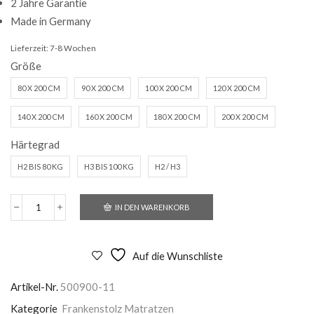
2 Jahre Garantie
Made in Germany
Lieferzeit:
7-8 Wochen
Größe
80 X 200 CM
90 X 200 CM
100 X 200 CM
120 X 200 CM
140 X 200 CM
160 X 200 CM
180 X 200 CM
200 X 200 CM
Härtegrad
H2 BIS 80 KG
H3 BIS 100 KG
H2 / H3
IN DEN WARENKORB
Frankenstolz
Pyramedus
TTFK
Menge
Auf die Wunschliste
Artikel-Nr.
500900-11
Kategorie
Frankenstolz Matratzen