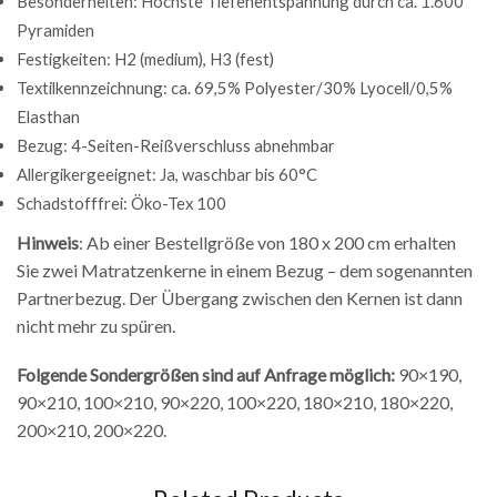
Besonderheiten: Höchste Tiefenentspannung durch ca. 1.600
Pyramiden
Festigkeiten: H2 (medium), H3 (fest)
Textilkennzeichnung: ca. 69,5% Polyester/30% Lyocell/0,5%
Elasthan
Bezug: 4-Seiten-Reißverschluss abnehmbar
Allergikergeeignet: Ja, waschbar bis 60°C
Schadstofffrei: Öko-Tex 100
Hinweis
: Ab einer Bestellgröße von 180 x 200 cm erhalten
Sie zwei Matratzenkerne in einem Bezug – dem sogenannten
Partnerbezug. Der Übergang zwischen den Kernen ist dann
nicht mehr zu spüren.
Folgende Sondergrößen sind auf Anfrage möglich:
90×190,
90×210, 100×210, 90×220, 100×220, 180×210, 180×220,
200×210, 200×220.