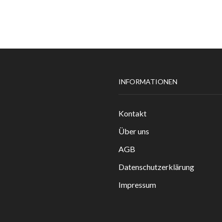
Varianten
auf.
Die
Optionen
können
auf
der
Produktseite
INFORMATIONEN
gewählt
werden
Kontakt
Über uns
AGB
Datenschutzerklärung
Impressum