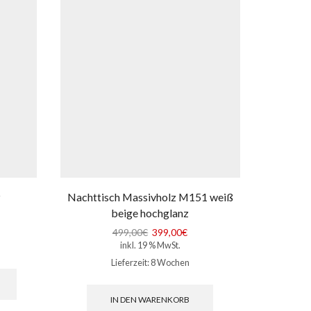
z
Nachttisch Massivholz M151 weiß
Nachtti
beige hochglanz
Ursprünglicher
Aktueller
499,00
€
399,00
€
inkl. 19 % MwSt.
Preis
Preis
war:
ist:
Lieferzeit:
8 Wochen
Dieses
499,00€
399,00€.
Produkt
weist
IN DEN WARENKORB
mehrere