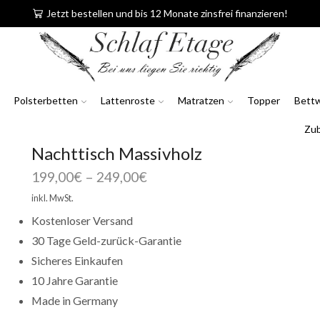
Jetzt bestellen und bis 12 Monate zinsfrei finanzieren!
Polsterbetten
Lattenroste
Matratzen
Topper
Bett
Zu
Nachttisch Massivholz
199,00
€
–
249,00
€
inkl. MwSt.
Kostenloser Versand
30 Tage Geld-zurück-Garantie
Sicheres Einkaufen
10 Jahre Garantie
Made in Germany