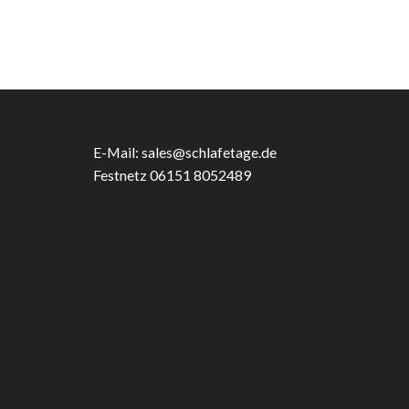
Varianten
auf.
Die
Optionen
können
auf
der
Produktseite
E-Mail:
sales@schlafetage.de
gewählt
Festnetz 06151 8052489
werden