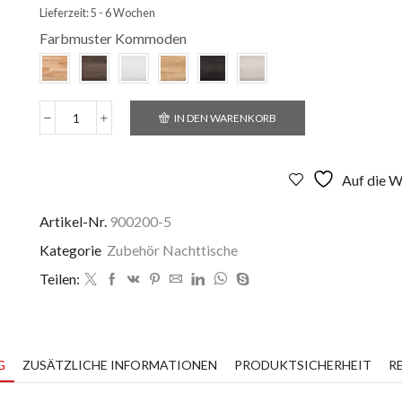
Lieferzeit:
5 - 6 Wochen
Farbmuster Kommoden
IN DEN WARENKORB
Nachttisch
Massivholz
Menge
Auf die W
Artikel-Nr.
900200-5
Kategorie
Zubehör Nachttische
Teilen:
G
ZUSÄTZLICHE INFORMATIONEN
PRODUKTSICHERHEIT
R