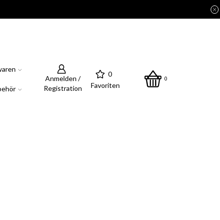
waren
0
Anmelden /
0
Favoriten
Registration
behör