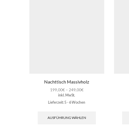
Nachttisch Massivholz
199,00
€
–
249,00
€
inkl. MwSt.
Lieferzeit:
5 - 6 Wochen
Dieses
Produkt
AUSFÜHRUNG WÄHLEN
weist
mehrere