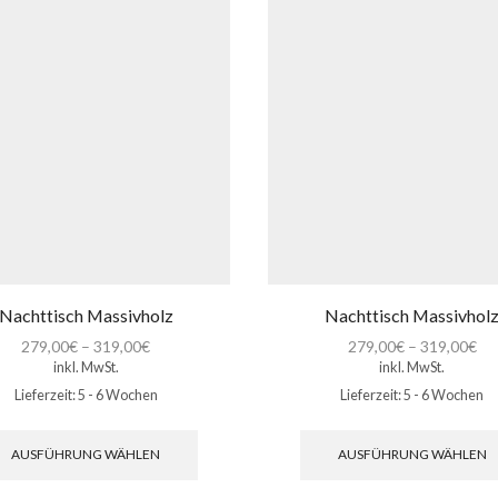
Nachttisch Massivholz
Nachttisch Massivhol
279,00
€
–
319,00
€
279,00
€
–
319,00
€
inkl. MwSt.
inkl. MwSt.
Lieferzeit:
5 - 6 Wochen
Lieferzeit:
5 - 6 Wochen
Dieses
Produkt
AUSFÜHRUNG WÄHLEN
AUSFÜHRUNG WÄHLEN
weist
mehrere