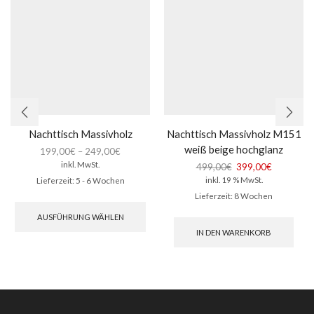
Nachttisch Massivholz
Nachttisch Massivholz M151
weiß beige hochglanz
199,00
€
–
249,00
€
inkl. MwSt.
Ursprünglicher
Aktueller
499,00
€
399,00
€
Preis
Preis
inkl. 19 % MwSt.
Lieferzeit:
5 - 6 Wochen
war:
ist:
Lieferzeit:
8 Wochen
Dieses
499,00€
399,00€.
Produkt
AUSFÜHRUNG WÄHLEN
weist
IN DEN WARENKORB
mehrere
Varianten
auf.
Die
Optionen
können