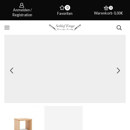
0
0
Anmelden /
Warenkorb
0,00
€
Favoriten
Registration