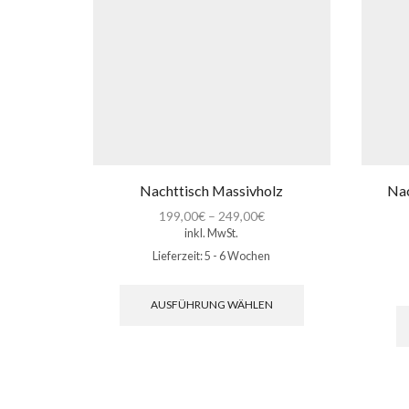
Nachttisch Massivholz
Nac
199,00
€
–
249,00
€
inkl. MwSt.
Lieferzeit:
5 - 6 Wochen
Dieses
Produkt
AUSFÜHRUNG WÄHLEN
weist
mehrere
Varianten
auf.
Die