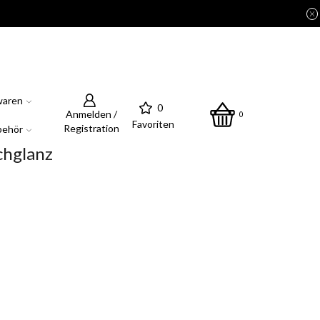
waren
0
Anmelden /
0
Favoriten
Registration
behör
chglanz