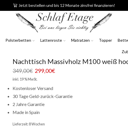
Jetzt bestellen und bis 12 Monate zinsfrei finanzieren!
Polsterbetten
Lattenroste
Matratzen
Topper
Bett
Zu
Nachttisch Massivholz M100 weiß ho
Ursprünglicher
Aktueller
349,00
€
299,00
€
Preis
Preis
inkl. 19 % MwSt.
war:
ist:
Kostenloser Versand
349,00€
299,00€.
30 Tage Geld-zurück-Garantie
2 Jahre Garantie
Made in Spain
Lieferzeit:
8 Wochen