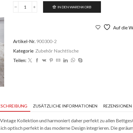
IN DEN WARENKORB
Nachttisch
Massivholz
M100
weiß
Auf die W
hochglanz
Menge
Artikel-Nr.
900300-2
Kategorie
Zubehör Nachttische
Teilen:
ESCHREIBUNG
ZUSÄTZLICHE INFORMATIONEN
REZENSIONEN (
Vintage Kollektion und harmoniert daher perfekt zu allen Bettgest
sich optisch perfekt in das moderne Design integrieren. Die geräu