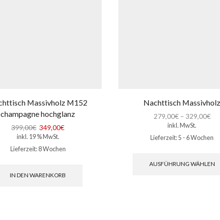
httisch Massivholz M152
Nachttisch Massivhol
champagne hochglanz
279,00
€
–
329,00
€
inkl. MwSt.
Ursprünglicher
Aktueller
399,00
€
349,00
€
inkl. 19 % MwSt.
Preis
Preis
Lieferzeit:
5 - 6 Wochen
war:
ist:
Lieferzeit:
8 Wochen
399,00€
349,00€.
AUSFÜHRUNG WÄHLEN
IN DEN WARENKORB