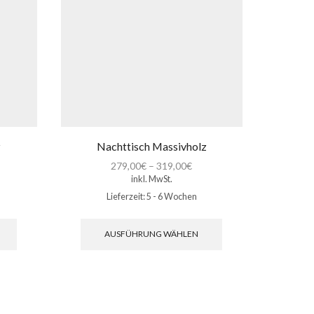
z
Nachttisch Massivholz
Na
279,00
€
–
319,00
€
inkl. MwSt.
Lieferzeit:
5 - 6 Wochen
Dieses
Dieses
Produkt
Produkt
AUSFÜHRUNG WÄHLEN
weist
weist
mehrere
mehrere
Varianten
Varianten
auf.
auf.
Die
Die