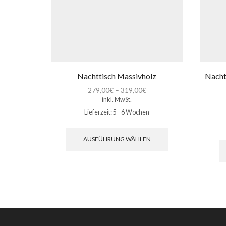
Nachttisch Massivholz
Nacht
279,00
€
–
319,00
€
inkl. MwSt.
Lieferzeit:
5 - 6 Wochen
Dieses
Produkt
AUSFÜHRUNG WÄHLEN
weist
mehrere
Varianten
auf.
Die
Optionen
können
auf