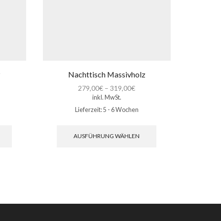
z
Nachttisch Massivholz
Nachtti
279,00
€
–
319,00
€
inkl. MwSt.
Lieferzeit:
5 - 6 Wochen
Dieses
Dieses
Produkt
Produkt
AUSFÜHRUNG WÄHLEN
weist
weist
mehrere
mehrere
Varianten
Varianten
auf.
auf.
Die
Die
Optionen
Optionen
können
können
auf
auf