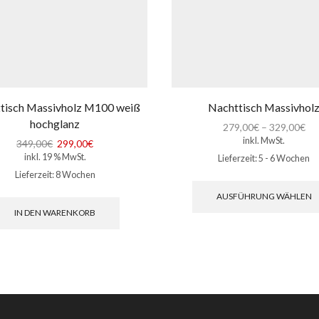
tisch Massivholz M100 weiß
Nachttisch Massivhol
hochglanz
279,00
€
–
329,00
€
inkl. MwSt.
Ursprünglicher
Aktueller
349,00
€
299,00
€
inkl. 19 % MwSt.
Preis
Preis
Lieferzeit:
5 - 6 Wochen
war:
ist:
Lieferzeit:
8 Wochen
349,00€
299,00€.
AUSFÜHRUNG WÄHLEN
IN DEN WARENKORB