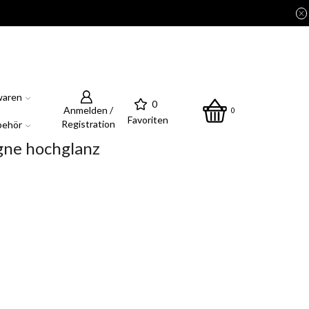
waren
0
Anmelden /
0
Favoriten
Registration
behör
gne hochglanz