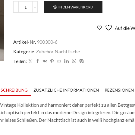
IN DEN WARENKORB
Nachttisch
Massivholz
M152
champagne
Auf die W
hochglanz
Menge
Artikel-Nr.
900300-6
Kategorie
Zubehör Nachttische
Teilen:
ESCHREIBUNG
ZUSÄTZLICHE INFORMATIONEN
REZENSIONEN (
Vintage Kollektion und harmoniert daher perfekt zu allen Bettgest
sich optisch perfekt in das moderne Design integrieren. Die geräu
r leises Schließen. Der Nachttisch ist auch in weiß hochglanz erhäl