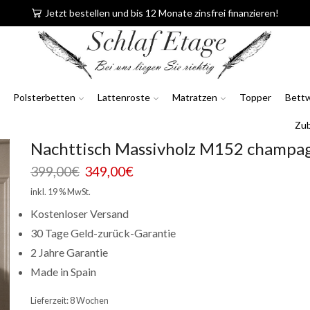
Jetzt bestellen und bis 12 Monate zinsfrei finanzieren!
Polsterbetten
Lattenroste
Matratzen
Topper
Bett
Zu
Nachttisch Massivholz M152 champa
Ursprünglicher
Aktueller
399,00
€
349,00
€
Preis
Preis
inkl. 19 % MwSt.
war:
ist:
Kostenloser Versand
399,00€
349,00€.
30 Tage Geld-zurück-Garantie
2 Jahre Garantie
Made in Spain
Lieferzeit:
8 Wochen