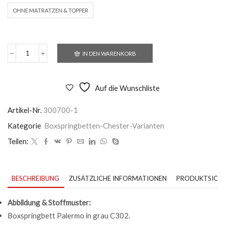
OHNE MATRATZEN & TOPPER
IN DEN WARENKORB
Boxspringbett
Palermo
-
Stoffbezug
Auf die Wunschliste
grau
Menge
Artikel-Nr.
300700-1
Kategorie
Boxspringbetten-Chester-Varianten
Teilen:
BESCHREIBUNG
ZUSÄTZLICHE INFORMATIONEN
PRODUKTSICHE
Abbildung & Stoffmuster:
Boxspringbett Palermo in grau C302.