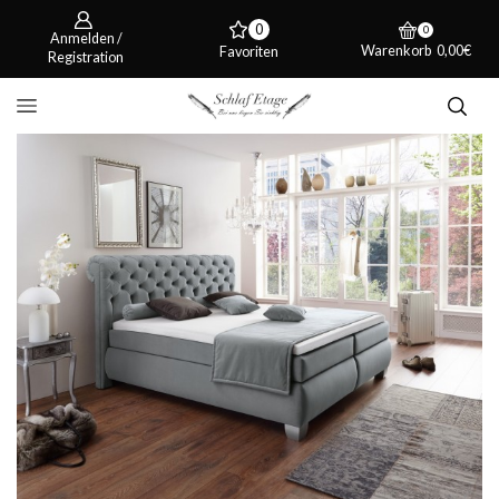
0
0
Anmelden /
Warenkorb
0,00
€
Favoriten
Registration