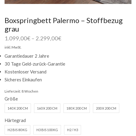
Boxspringbett Palermo – Stoffbezug
grau
1.099,00
€
–
2.299,00
€
inkl. MwSt.
Garantiedauer 2 Jahre
30 Tage Geld-zurück-Garantie
Kostenloser Versand
Sicheres Einkaufen
Lieferzeit:
8 Wochen
Größe
140 X 200 CM
160 X 200 CM
180 X 200 CM
200 X 200 CM
Härtegrad
H2 BIS 80 KG
H3 BIS 100 KG
H2 / H3