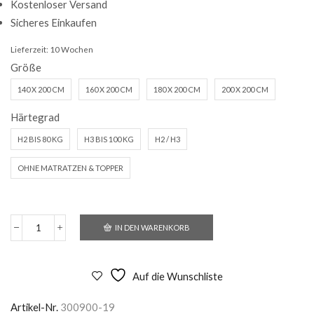
Kostenloser Versand
Sicheres Einkaufen
Lieferzeit:
10 Wochen
Größe
140 X 200 CM
160 X 200 CM
180 X 200 CM
200 X 200 CM
Härtegrad
H2 BIS 80 KG
H3 BIS 100 KG
H2 / H3
OHNE MATRATZEN & TOPPER
IN DEN WARENKORB
Boxspringbett
Adagio
-
Stoffbezug
Auf die Wunschliste
Riviera
91
Artikel-Nr.
300900-19
Menge