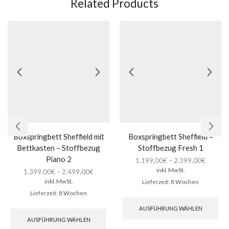
Related Products
Boxspringbett Sheffield mit
Boxspringbett Sheffield –
Bettkasten – Stoffbezug
Stoffbezug Fresh 1
Piano 2
1.199,00
€
–
2.399,00
€
inkl. MwSt.
1.399,00
€
–
2.499,00
€
inkl. MwSt.
Lieferzeit:
8 Wochen
Lieferzeit:
8 Wochen
Die
Pro
Dieses
AUSFÜHRUNG WÄHLEN
wei
Produkt
AUSFÜHRUNG WÄHLEN
meh
weist