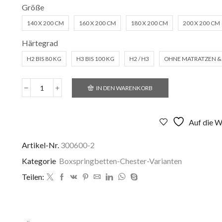
Größe
140 X 200 CM
160 X 200 CM
180 X 200 CM
200 X 200 CM
Härtegrad
H2 BIS 80 KG
H3 BIS 100 KG
H2 / H3
OHNE MATRATZEN &
IN DEN WARENKORB
Boxspringbett
Bari
-
Stoffbezug
Auf die W
hellbraun
Menge
Artikel-Nr.
300600-2
Kategorie
Boxspringbetten-Chester-Varianten
Teilen: