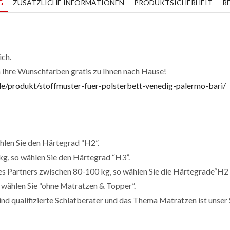
G
ZUSÄTZLICHE INFORMATIONEN
PRODUKTSICHERHEIT
R
ich.
n Ihre Wunschfarben gratis zu Ihnen nach Hause!
de/produkt/stoffmuster-fuer-polsterbett-venedig-palermo-bari/
hlen Sie den Härtegrad “H2”.
g, so wählen Sie den Härtegrad “H3”.
es Partners zwischen 80-100 kg, so wählen Sie die Härtegrade“H2 
wählen Sie “ohne Matratzen & Topper”.
ind qualifizierte Schlafberater und das Thema Matratzen ist unser