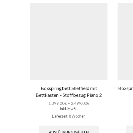
Boxspringbett Sheffield mit
Boxspr
Bettkasten – Stoffbezug Piano 2
1.399,00
€
–
2.499,00
€
inkl. MwSt.
Lieferzeit:
8 Wochen
Dieses
Produkt
AUSFÜHRUNG WÄHLEN