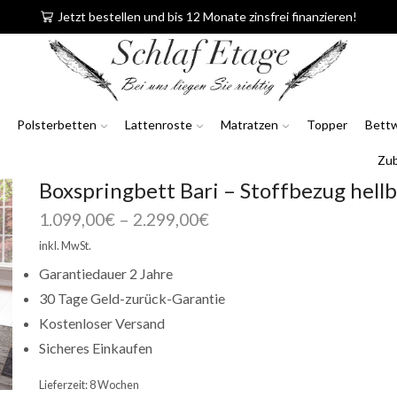
Jetzt bestellen und bis 12 Monate zinsfrei finanzieren!
Polsterbetten
Lattenroste
Matratzen
Topper
Bett
Zu
Boxspringbett Bari – Stoffbezug hell
1.099,00
€
–
2.299,00
€
inkl. MwSt.
Garantiedauer 2 Jahre
30 Tage Geld-zurück-Garantie
Kostenloser Versand
Sicheres Einkaufen
Lieferzeit:
8 Wochen