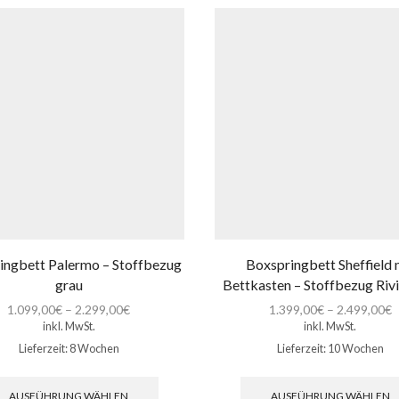
ingbett Palermo – Stoffbezug
Boxspringbett Sheffield 
grau
Bettkasten – Stoffbezug Riv
1.099,00
€
–
2.299,00
€
1.399,00
€
–
2.499,00
€
inkl. MwSt.
inkl. MwSt.
Lieferzeit:
8 Wochen
Lieferzeit:
10 Wochen
Dieses
Produkt
AUSFÜHRUNG WÄHLEN
AUSFÜHRUNG WÄHLEN