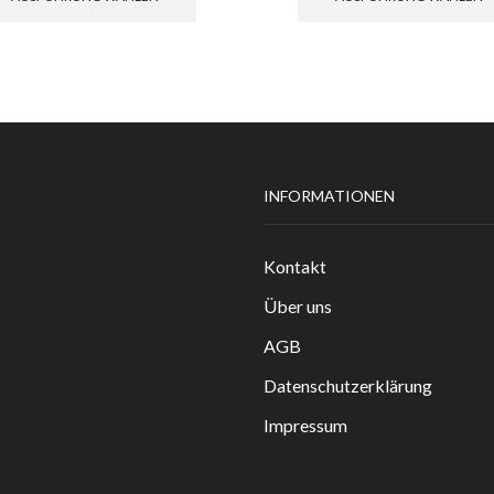
weist
mehrere
Varianten
auf.
Die
Optionen
können
auf
INFORMATIONEN
der
Produktseite
gewählt
Kontakt
werden
Über uns
AGB
Datenschutzerklärung
Impressum