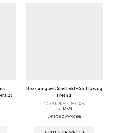
mit
Boxspringbett Sheffield – Stoffbezug
Boxspring
iera 21
Fresh 1
1
1.199,00
€
–
2.399,00
€
inkl. MwSt.
Lieferzeit:
8 Wochen
Dieses
Dieses
Produkt
Produkt
AUSFÜHRUNG WÄHLEN