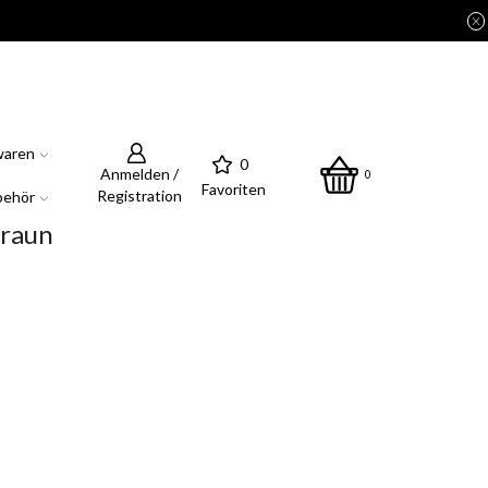
waren
0
Anmelden /
0
Favoriten
Registration
behör
braun