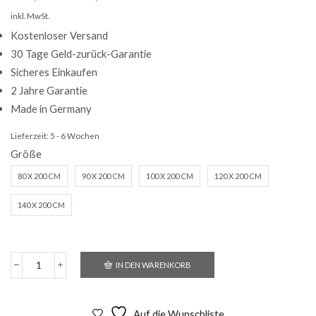
inkl. MwSt.
Kostenloser Versand
30 Tage Geld-zurück-Garantie
Sicheres Einkaufen
2 Jahre Garantie
Made in Germany
Lieferzeit:
5 - 6 Wochen
Größe
80 X 200 CM
90 X 200 CM
100 X 200 CM
120 X 200 CM
140 X 200 CM
IN DEN WARENKORB
Classic
1000
Motor
Menge
Auf die Wunschliste