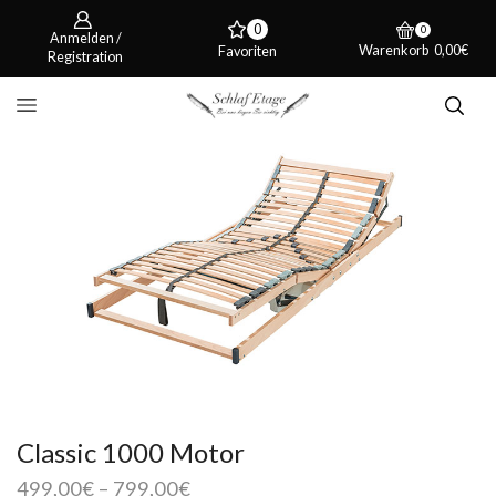
0
0
Anmelden /
Warenkorb
0,00
€
Favoriten
Registration
Classic 1000 Motor
499,00
€
–
799,00
€