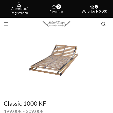
0
0
Anmelden /
Warenkorb
0,00
€
Favoriten
Registration
Classic 1000 KF
199,00
€
–
309,00
€