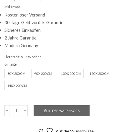
inkl. MwSt.
Kostenloser Versand
30 Tage Geld-zurück-Garantie
Sicheres Einkaufen
2 Jahre Garantie
Made in Germany
Lieferzeit:
5 - 6 Wochen
Größe
80 X 200 CM
90 X 200 CM
100 X 200 CM
120 X 200 CM
140 X 200 CM
IN DEN WARENKORB
Classic
1000
KF
Menge
Auf die Wunschliste