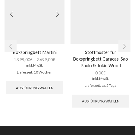
Boxspringbett Martini
Stoffmuster für
Boxspringbett Caracas, Sao
1.999,00
€
–
2.699,00
€
Paulo & Tokio Wood
inkl. MwSt.
Lieferzeit:
10 Wochen
0,00
€
inkl. MwSt.
Dieses
Produkt
Lieferzeit:
ca. 5 Tage
AUSFÜHRUNG WÄHLEN
weist
Die
mehrere
Pro
AUSFÜHRUNG WÄHLEN
Varianten
wei
auf.
meh
Die
Var
Optionen
auf.
können
Die
auf
Opt