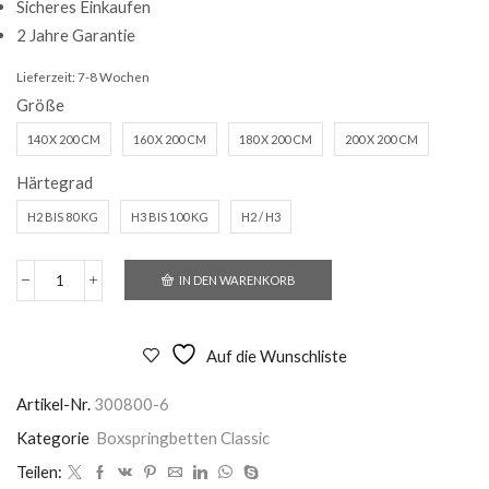
Sicheres Einkaufen
2 Jahre Garantie
Lieferzeit:
7-8 Wochen
Größe
140 X 200 CM
160 X 200 CM
180 X 200 CM
200 X 200 CM
Härtegrad
H2 BIS 80 KG
H3 BIS 100 KG
H2 / H3
IN DEN WARENKORB
Boxspringbett
Odense
-
Stoffbezug
Auf die Wunschliste
silver
Menge
Artikel-Nr.
300800-6
Kategorie
Boxspringbetten Classic
Teilen: