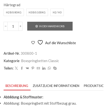
Härtegrad
H2 BIS 80 KG
H3 BIS 100 KG
H2 / H3
IN DEN WARENKORB
Boxspringbett
Odense
-
Stoffbezug
Auf die Wunschliste
grey
Menge
Artikel-Nr.
300800-1
Kategorie
Boxspringbetten Classic
Teilen:
BESCHREIBUNG
ZUSÄTZLICHE INFORMATIONEN
PRODUKTSICHE
Abbildung & Stoffmuster:
Abbildung: Boxspringbett mit Stoffbezug grau.