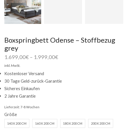
Boxspringbett Odense – Stoffbezug
grey
1.699,00
€
–
1.999,00
€
inkl. MwSt.
Kostenloser Versand
30 Tage Geld-zurück-Garantie
Sicheres Einkaufen
2 Jahre Garantie
Lieferzeit:
7-8 Wochen
Größe
140 X 200 CM
160 X 200 CM
180 X 200 CM
200 X 200 CM