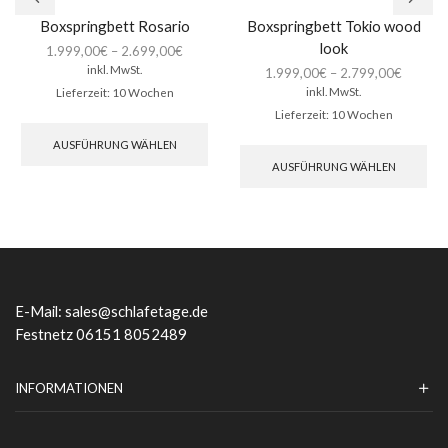
Boxspringbett Rosario
Boxspringbett Tokio wood
look
1.999,00
€
–
2.699,00
€
inkl. MwSt.
1.999,00
€
–
2.799,00
€
inkl. MwSt.
Lieferzeit:
10 Wochen
Lieferzeit:
10 Wochen
Dieses
Produkt
Die
AUSFÜHRUNG WÄHLEN
weist
Pro
AUSFÜHRUNG WÄHLEN
mehrere
wei
Varianten
meh
auf.
Var
Die
auf.
Optionen
Die
können
Opt
auf
kön
der
auf
E-Mail:
sales@schlafetage.de
Produktseite
der
Festnetz 06151 8052489
gewählt
Pro
werden
gew
we
INFORMATIONEN