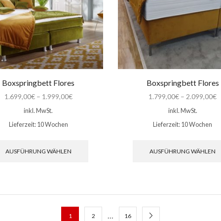
Produktseite
gewählt
werden
Boxspringbett Flores
Boxspringbett Flores
1.699,00
€
–
1.999,00
€
1.799,00
€
–
2.099,00
€
inkl. MwSt.
inkl. MwSt.
Lieferzeit:
10 Wochen
Lieferzeit:
10 Wochen
Dieses
Produkt
AUSFÜHRUNG WÄHLEN
AUSFÜHRUNG WÄHLEN
weist
mehrere
Varianten
auf.
Die
Optionen
…
1
2
16
können