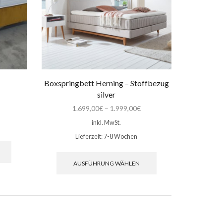
Produktseite
Produktseite
gewählt
gewählt
werden
werden
Boxspringbett Herning – Stoffbezug
silver
1.699,00
€
–
1.999,00
€
inkl. MwSt.
Lieferzeit:
7-8 Wochen
Dieses
Produkt
Dieses
weist
Produkt
AUSFÜHRUNG WÄHLEN
mehrere
weist
Varianten
mehrere
auf.
Varianten
Die
auf.
Optionen
Die
können