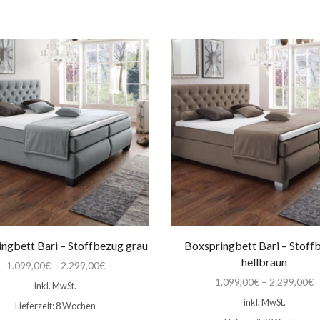
ngbett Bari – Stoffbezug grau
Boxspringbett Bari – Stoff
hellbraun
1.099,00
€
–
2.299,00
€
1.099,00
€
–
2.299,00
€
inkl. MwSt.
inkl. MwSt.
Lieferzeit:
8 Wochen