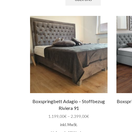
Boxspringbett Adagio – Stoffbezug
Boxspri
Riviera 91
1.199,00
€
–
2.399,00
€
inkl. MwSt.