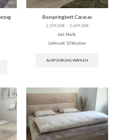
bezug
Boxspringbett Caracas
2.199,00
€
–
2.699,00
€
inkl. MwSt.
Lieferzeit:
10 Wochen
Dieses
Produkt
Dieses
AUSFÜHRUNG WÄHLEN
weist
Produkt
mehrere
weist
Varianten
mehrere
auf.
Varianten
Die
auf.
Optionen
Die
können
Optionen
auf
können
der
auf
Produktseite
der
gewählt
Produktseite
werden
gewählt