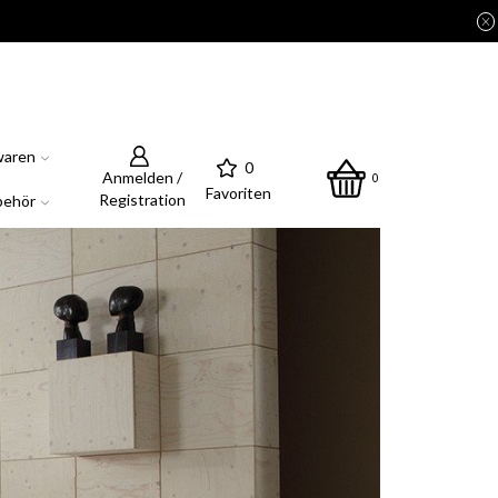
waren
0
Anmelden /
0
Favoriten
Registration
behör