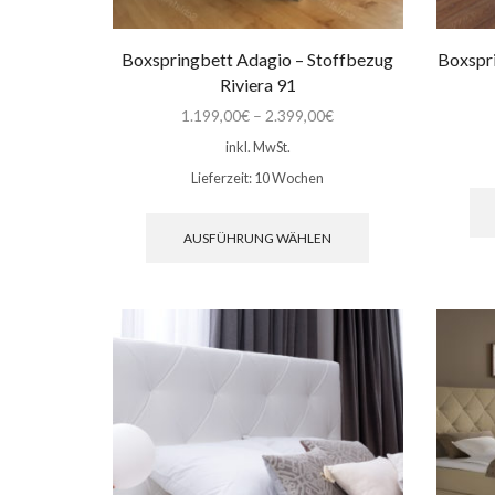
Boxspringbett Adagio – Stoffbezug
Boxspri
Riviera 91
1.199,00
€
–
2.399,00
€
inkl. MwSt.
Lieferzeit:
10 Wochen
Dieses
Produkt
AUSFÜHRUNG WÄHLEN
weist
mehrere
Varianten
auf.
Die
Optionen
können
auf
der
Produktseite
gewählt