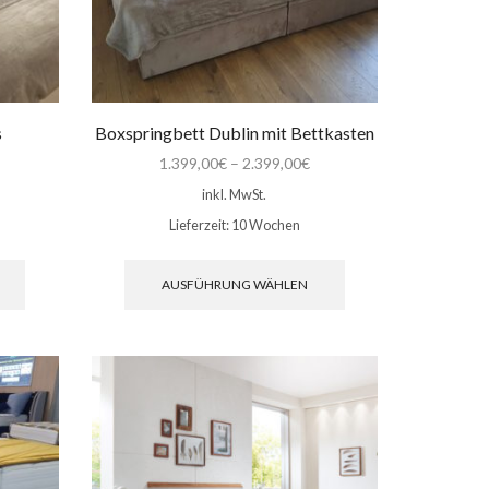
werden
s
Boxspringbett Dublin mit Bettkasten
1.399,00
€
–
2.399,00
€
inkl. MwSt.
Lieferzeit:
10 Wochen
Dieses
Dieses
Produkt
Produkt
AUSFÜHRUNG WÄHLEN
weist
weist
mehrere
mehrere
Varianten
Varianten
auf.
auf.
Die
Die
Optionen
Optionen
können
können
auf
auf
der
der