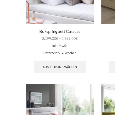
werden
Boxspringbett Caracas
2.199,00
€
–
2.699,00
€
inkl. MwSt.
Lieferzeit:
5 - 6 Wochen
Dieses
Produkt
AUSFÜHRUNG WÄHLEN
weist
mehrere
Varianten
auf.
Die
Optionen
können
auf
der