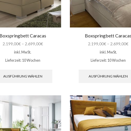
Boxspringbett Caracas
Boxspringbett Caraca
2.199,00
€
–
2.699,00
€
2.199,00
€
–
2.699,00
€
inkl. MwSt.
inkl. MwSt.
Lieferzeit:
10 Wochen
Lieferzeit:
10 Wochen
Dieses
Produkt
AUSFÜHRUNG WÄHLEN
AUSFÜHRUNG WÄHLEN
weist
mehrere
Varianten
auf.
Die
Optionen
können
auf
der