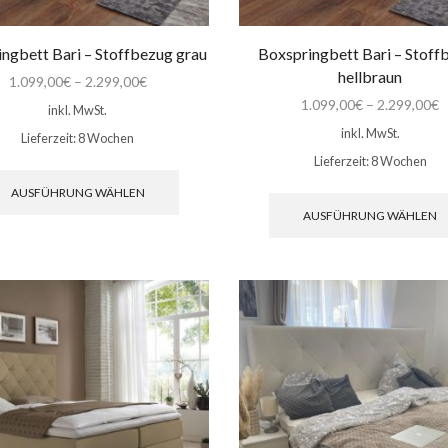
ngbett Bari – Stoffbezug grau
Boxspringbett Bari – Stoff
hellbraun
1.099,00
€
–
2.299,00
€
1.099,00
€
–
2.299,00
€
inkl. MwSt.
inkl. MwSt.
Lieferzeit:
8 Wochen
Lieferzeit:
8 Wochen
Dieses
Produkt
AUSFÜHRUNG WÄHLEN
weist
AUSFÜHRUNG WÄHLEN
mehrere
Varianten
auf.
Die
Optionen
können
auf
der
Produktseite
gewählt
werden