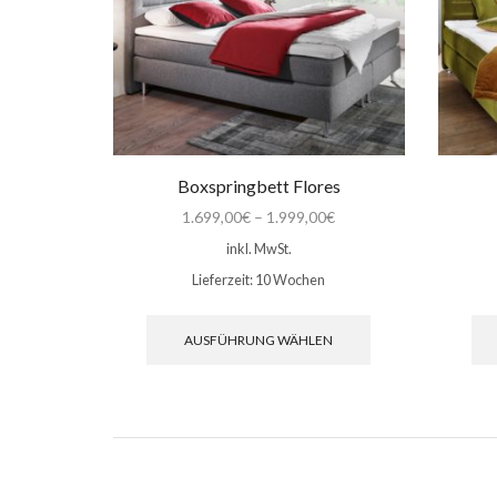
Produktseite
gewählt
werden
Boxspringbett Flores
1.699,00
€
–
1.999,00
€
inkl. MwSt.
Lieferzeit:
10 Wochen
Dieses
Produkt
AUSFÜHRUNG WÄHLEN
weist
mehrere
Varianten
auf.
Die
Optionen
können