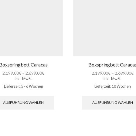
Boxspringbett Caracas
Boxspringbett Caraca
2.199,00
€
–
2.699,00
€
2.199,00
€
–
2.699,00
€
inkl. MwSt.
inkl. MwSt.
Lieferzeit:
5 - 6 Wochen
Lieferzeit:
10 Wochen
Dieses
Produkt
AUSFÜHRUNG WÄHLEN
AUSFÜHRUNG WÄHLEN
weist
mehrere
Varianten
auf.
Die