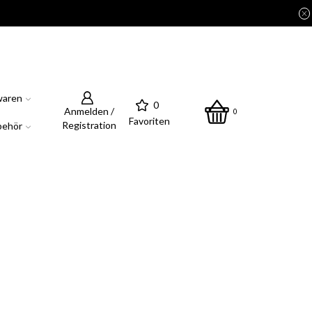
waren
0
Anmelden /
0
Favoriten
Registration
behör