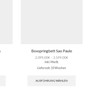
s
Boxspringbett Sao Paulo
Bo
2.099,00
€
–
2.599,00
€
2
inkl. MwSt.
Lieferzeit:
10 Wochen
Dieses
Dieses
Produkt
Produkt
AUSFÜHRUNG WÄHLEN
weist
weist
mehrere
mehrere
Varianten
Varianten
auf.
auf.
Die
Die