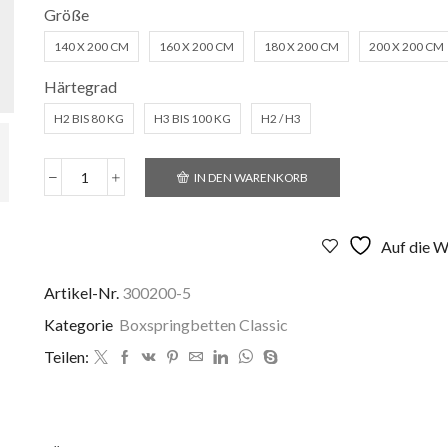
Größe
140 X 200 CM
160 X 200 CM
180 X 200 CM
200 X 200 CM
Härtegrad
H2 BIS 80 KG
H3 BIS 100 KG
H2 / H3
IN DEN WARENKORB
Boxspringbett
Tokio
wood
look
Auf die W
Menge
Artikel-Nr.
300200-5
Kategorie
Boxspringbetten Classic
Teilen: