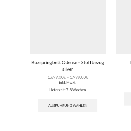
Boxspringbett Odense – Stoffbezug
silver
1.699,00
€
–
1.999,00
€
inkl. MwSt.
Lieferzeit:
7-8 Wochen
Dieses
Produkt
AUSFÜHRUNG WÄHLEN
weist
mehrere
Varianten
auf.