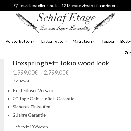
Jetzt bestellen und bis 12 Monate zinsfrei finanzieren!
Polsterbetten
Lattenroste
Matratzen
Topper
Bett
Zu
Boxspringbett Tokio wood look
1.999,00
€
–
2.799,00
€
inkl. MwSt.
Kostenloser Versand
30 Tage Geld-zurück-Garantie
Sicheres Einkaufen
2 Jahre Garantie
Lieferzeit:
10 Wochen