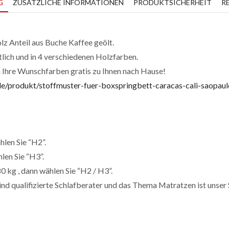
G
ZUSÄTZLICHE INFORMATIONEN
PRODUKTSICHERHEIT
R
z Anteil aus Buche Kaffee geölt.
tlich und in 4 verschiedenen Holzfarben.
n Ihre Wunschfarben gratis zu Ihnen nach Hause!
de/produkt/stoffmuster-fuer-boxspringbett-caracas-cali-saopau
len Sie “H2”.
len Sie “H3”.
0 kg , dann wählen Sie “H2 / H3”.
ind qualifizierte Schlafberater und das Thema Matratzen ist unser