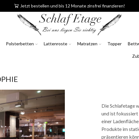
Jetzt bestellen und bis 12 Monate zinsfrei finanzieren!
Polsterbetten
Lattenroste
Matratzen
Topper
Bett
Zu
OPHIE
Die Schlafetage 
und ist fokussier
einer Ladenfläch
Produkte im stat
präsentieren könn