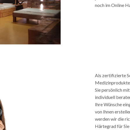
noch im Online H
Als zertifizierte 
Medizinprodukteb
Sie persönlich mi
individuell berat
Ihre Wünsche eing
von Ihnen erstell
werden wir die r
Härtegrad für Sie